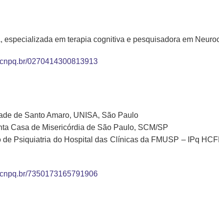
a, especializada em terapia cognitiva e pesquisadora em Neuro
tes.cnpq.br/0270414300813913
dade de Santo Amaro, UNISA, São Paulo
anta Casa de Misericórdia de São Paulo, SCM/SP
to de Psiquiatria do Hospital das Clínicas da FMUSP – IPq 
tes.cnpq.br/7350173165791906