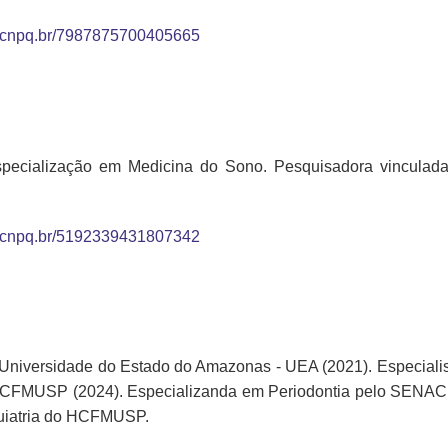
tes.cnpq.br/7987875700405665
 especialização em Medicina do Sono. Pesquisadora vincula
tes.cnpq.br/5192339431807342
Universidade do Estado do Amazonas - UEA (2021). Especialis
CFMUSP (2024). Especializanda em Periodontia pelo SENAC (e
iquiatria do HCFMUSP.