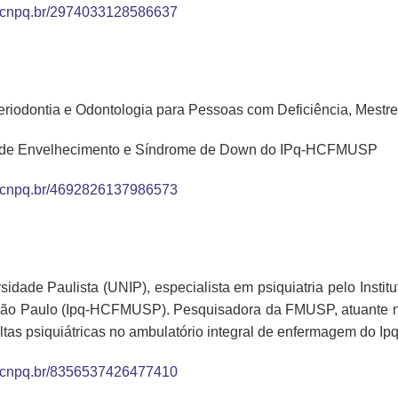
tes.cnpq.br/2974033128586637
Periodontia e Odontologia para Pessoas com Deficiência, Mest
io de Envelhecimento e Síndrome de Down do IPq-HCFMUSP
tes.cnpq.br/4692826137986573
idade Paulista (UNIP), especialista em psiquiatria pelo Instit
São Paulo (Ipq-HCFMUSP). Pesquisadora da FMUSP, atuante 
tas psiquiátricas no ambulatório integral de enfermagem do 
tes.cnpq.br/8356537426477410