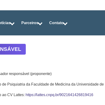
tícias
Parceiros
Contato
ONSÁVEL
ador responsável (proponente)
to de Psiquiatria da Faculdade de Medicina da Universidade d
 ao CV Lattes:
https://lattes.cnpq.br/9021641426819416