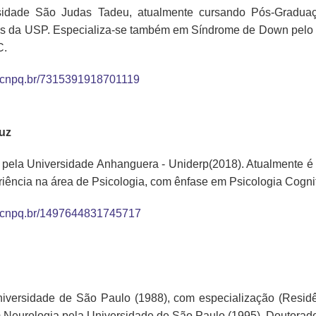
rsidade São Judas Tadeu, atualmente cursando Pós-Gradua
icas da USP. Especializa-se também em Síndrome de Down pe
C.
tes.cnpq.br/7315391918701119
ruz
pela Universidade Anhanguera - Uniderp(2018). Atualmente é P
ência na área de Psicologia, com ênfase em Psicologia Cognit
tes.cnpq.br/1497644831745717
versidade de São Paulo (1988), com especialização (Residê
Neurologia pela Universidade de São Paulo (1995), Doutorad