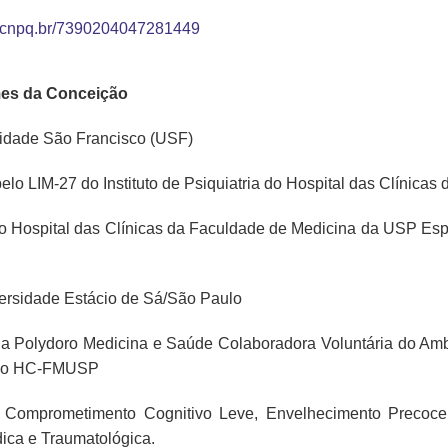
tes.cnpq.br/7390204047281449
mes da Conceição
rsidade São Francisco (USF)
 pelo LIM-27 do Instituto de Psiquiatria do Hospital das Clín
lo Hospital das Clínicas da Faculdade de Medicina da USP Es
ersidade Estácio de Sá/São Paulo
chia Polydoro Medicina e Saúde Colaboradora Voluntária do A
a do HC-FMUSP
 Comprometimento Cognitivo Leve, Envelhecimento Precoc
dica e Traumatológica.